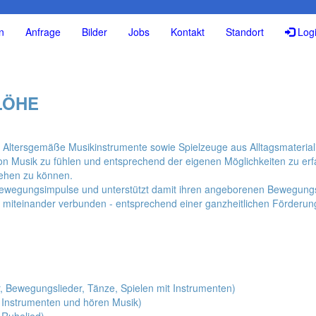
n
Anfrage
Bilder
Jobs
Kontakt
Standort
Log
LÖHE
c. Altersgemäße Musikinstrumente sowie Spielzeuge aus Alltagsmateria
sik zu fühlen und entsprechend der eigenen Möglichkeiten zu erfass
iehen zu können.
 Bewegungsimpulse und unterstützt damit ihren angeborenen Bewegung
d miteinander verbunden - entsprechend einer ganzheitlichen Förderun
er, Bewegungslieder, Tänze, Spielen mit Instrumenten)
it Instrumenten und hören Musik)
 Ruhelied)