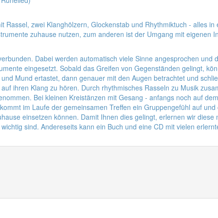
it Rassel, zwei Klanghölzern, Glockenstab und Rhythmiktuch - alles i
nstrumente zuhause nutzen, zum anderen ist der Umgang mit eigenen In
verbunden. Dabei werden automatisch viele Sinne angesprochen und die
rumente eingesetzt. Sobald das Greifen von Gegenständen gelingt, kö
und Mund ertastet, dann genauer mit den Augen betrachtet und schließl
 auf ihren Klang zu hören. Durch rhythmisches Rasseln zu Musik zusam
enommen. Bei kleinen Kreistänzen mit Gesang - anfangs noch auf dem
o kommt im Laufe der gemeinsamen Treffen ein Gruppengefühl auf und
 zuhause einsetzen können. Damit Ihnen dies gelingt, erlernen wir diese
 wichtig sind. Andereseits kann ein Buch und eine CD mit vielen erler