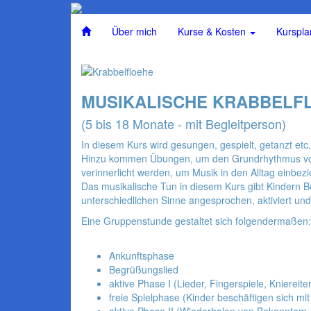
Über mich
Kurse & Kosten
Kurspla
MUSIKALISCHE KRABBELF
(5 bis 18 Monate - mit Begleitperson)
In diesem Kurs wird gesungen, gespielt, getanzt et
Hinzu kommen Übungen, um den Grundrhythmus von Mu
verinnerlicht werden, um Musik in den Alltag einbez
Das musikalische Tun in diesem Kurs gibt Kindern
unterschiedlichen Sinne angesprochen, aktiviert un
Eine Gruppenstunde gestaltet sich folgendermaßen:
Ankunftsphase
Begrüßungslied
aktive Phase I (Lieder, Fingerspiele, Kniereit
freie Spielphase (Kinder beschäftigen sich m
aktive Phase II (Wiederholen von Bekanntem,